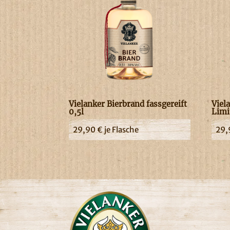
Vielanker Bierbrand fassgereift
Viel
0,5l
Limi
29,90
€
je Flasche
29