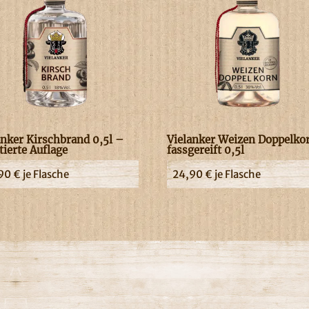
anker Kirschbrand 0,5l –
Vielanker Weizen Doppelko
tierte Auflage
fassgereift 0,5l
,90
€
je Flasche
24,90
€
je Flasche