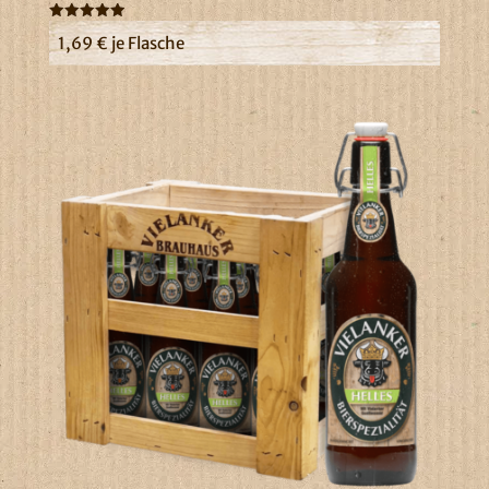
Bewertet
1,69
€
je Flasche
mit
5.00
von 5