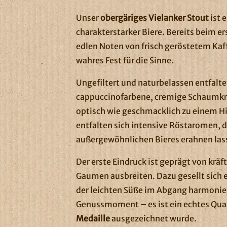
Unser
obergäriges Vielanker Stout
ist 
charakterstarker Biere. Bereits beim 
edlen Noten von frisch geröstetem Kaf
wahres Fest für die Sinne.
Ungefiltert und naturbelassen entfalte
cappuccinofarbene, cremige Schaumkro
optisch wie geschmacklich zu einem H
entfalten sich intensive Röstaromen, di
außergewöhnlichen Bieres erahnen las
Der erste Eindruck ist geprägt von krä
Gaumen ausbreiten. Dazu gesellt sich e
der leichten Süße im Abgang harmoniert
Genussmoment – es ist ein echtes Qual
Medaille
ausgezeichnet wurde.