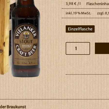
3,98
€
/
l
Flascheninhal
inkl. 19 % MwSt.
zzgl.
0,
Einzelflasche
Vielanker
Stout
Menge
kler Braukunst