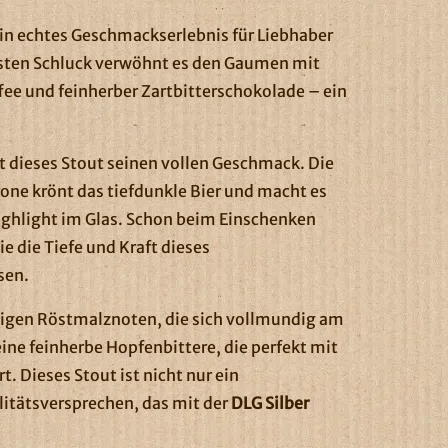
ein echtes Geschmackserlebnis für Liebhaber
ersten Schluck verwöhnt es den Gaumen mit
fee und feinherber Zartbitterschokolade – ein
t dieses Stout seinen vollen Geschmack. Die
ne krönt das tiefdunkle Bier und macht es
ighlight im Glas. Schon beim Einschenken
e die Tiefe und Kraft dieses
sen.
ftigen Röstmalznoten, die sich vollmundig am
ine feinherbe Hopfenbittere, die perfekt mit
. Dieses Stout ist nicht nur ein
itätsversprechen, das mit der
DLG Silber