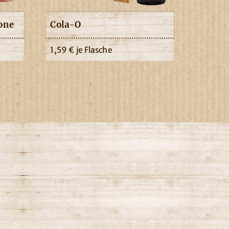
one
Cola-O
1,59
€
je Flasche