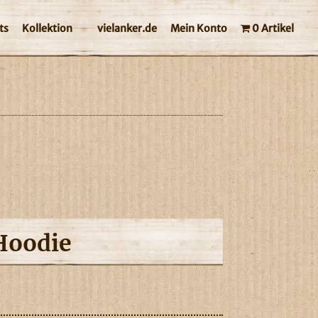
ts
Kollektion
vielanker.de
Mein Konto
0 Artikel
Hoodie