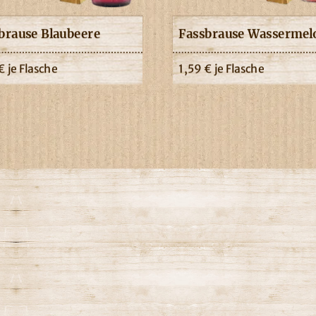
brause Blaubeere
Fassbrause Wassermel
€
je Flasche
1,59
€
je Flasche