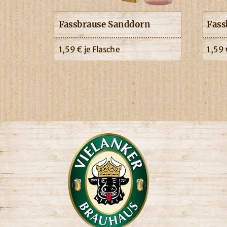
Fassbrause Sanddorn
Fass
1,59
€
je Flasche
1,59