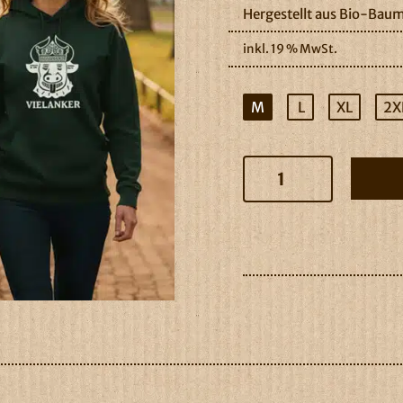
Hergestellt aus Bio-Baum
inkl. 19 % MwSt.
M
L
XL
2X
Vielanker
Hoodie
Menge