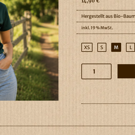
14,90
€
Hergestellt aus Bio-Baum
inkl. 19 % MwSt.
XS
S
M
L
Vielanker
T-
Shirt
"Vielanker
Deern"
Menge