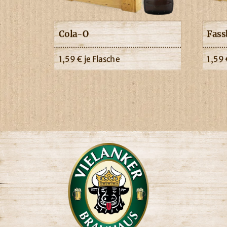
Cola-O
Fass
1,59
€
je Flasche
1,59