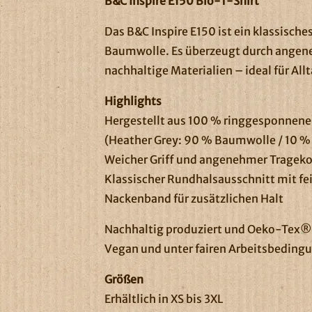
B&C Inspire E150 Bio-T-Shirt
Das B&C Inspire E150 ist ein klassisch
Baumwolle. Es überzeugt durch ange
nachhaltige Materialien – ideal für Allt
Highlights
Hergestellt aus 100 % ringgesponne
(Heather Grey: 90 % Baumwolle / 10 %
Weicher Griff und angenehmer Tragek
Klassischer Rundhalsausschnitt mit f
Nackenband für zusätzlichen Halt
Nachhaltig produziert und Oeko-Tex® S
Vegan und unter fairen Arbeitsbedingu
Größen
Erhältlich in XS bis 3XL