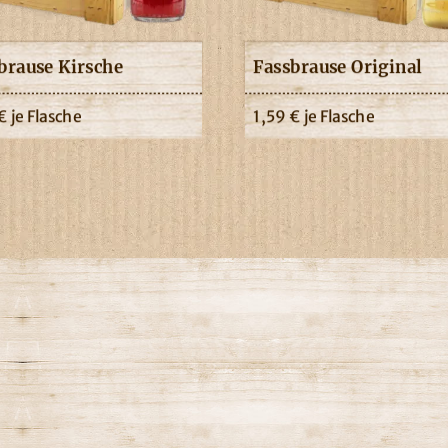
brause Kirsche
Fassbrause Original
€
je Flasche
1,59
€
je Flasche