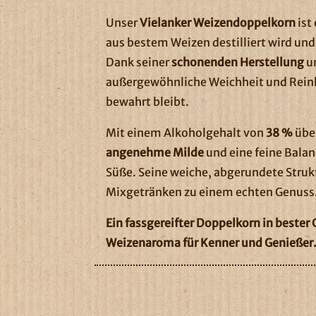
Unser
Vielanker Weizendoppelkorn
ist
aus bestem Weizen destilliert wird und
Dank seiner
schonenden Herstellung
un
außergewöhnliche Weichheit und Reinh
bewahrt bleibt.
Mit einem Alkoholgehalt von
38 %
über
angenehme Milde
und eine feine Balan
Süße. Seine weiche, abgerundete Strukt
Mixgetränken zu einem echten Genuss
Ein fassgereifter Doppelkorn in bester
Weizenaroma für Kenner und Genießer