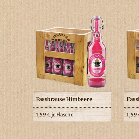
Fassbrause Himbeere
Fass
1,59
€
je Flasche
1,59