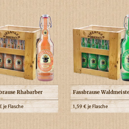
brause Rhabarber
Fassbrause Waldmeist
€
je Flasche
1,59
€
je Flasche