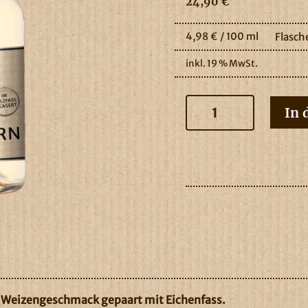
24,90
€
4,98
€
/
100
ml
Flasche
inkl. 19 % MwSt.
Vielanker
In 
Weizen
Doppelkorn
fassgereift
0,5l
Menge
 Weizengeschmack gepaart mit Eichenfass.