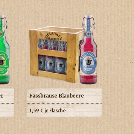
er
Fassbrause Blaubeere
1,59
€
je Flasche